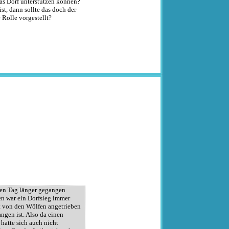
as Dorf unterstützen können?
ist, dann sollte das doch der
 Rolle vorgestellt?
nen Tag länger gegangen
en war ein Dorfsieg immer
st von den Wölfen angetrieben
ngen ist. Also da einen
 hatte sich auch nicht