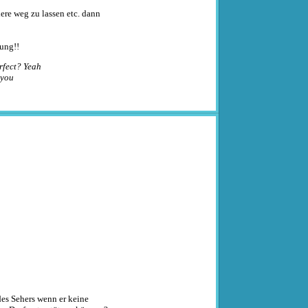
re weg zu lassen etc. dann
ung!!
rfect? Yeah
 you
des Sehers wenn er keine