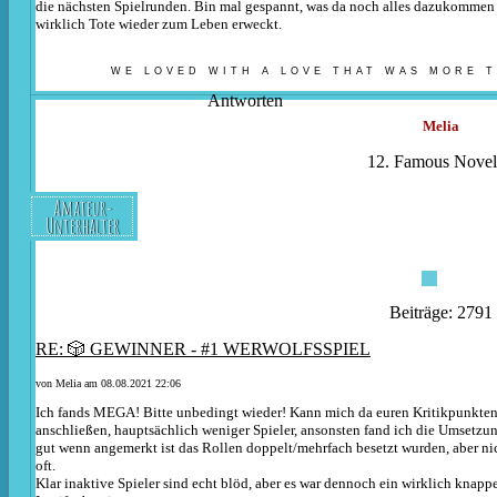
die nächsten Spielrunden. Bin mal gespannt, was da noch alles dazukommen
wirklich Tote wieder zum Leben erweckt.
WE LOVED WITH A LOVE THAT WAS MORE T
Antworten
Melia
12. Famous Noveli
Amateur-
Unterhalter
Beiträge: 2791
RE: 🎲 GEWINNER - #1 WERWOLFSSPIEL
von
Melia
am 08.08.2021 22:06
Ich fands MEGA! Bitte unbedingt wieder! Kann mich da euren Kritikpunkten
anschließen, hauptsächlich weniger Spieler, ansonsten fand ich die Umsetz
gut wenn angemerkt ist das Rollen doppelt/mehrfach besetzt wurden, aber ni
oft.
Klar inaktive Spieler sind echt blöd, aber es war dennoch ein wirklich knap