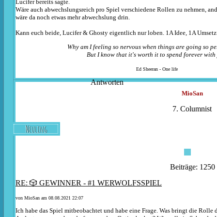
Lucifer bereits sagte.
Wäre auch abwechslungsreich pro Spiel verschiedene Rollen zu nehmen, ande
wäre da noch etwas mehr abwechslung drin.
Kann euch beide, Lucifer & Ghosty eigentlich nur loben. 1A Idee, 1A Umsetz
Why am I feeling so nervous when things are going so pe
But I know that it's worth it to spend forever with
Ed Sheeran - One life
Antworten
MioSan
7. Columnist
Neuling
Beiträge: 1250
RE: 🎲 GEWINNER - #1 WERWOLFSSPIEL
von
MioSan
am 08.08.2021 22:07
Ich habe das Spiel mitbeobachtet und habe eine Frage. Was bringt die Rolle 