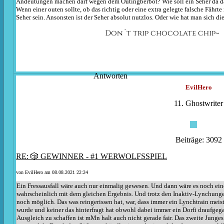
Andeutungen machen darf wegen dem Outingberbot? Wie soll ein Seher da d
Wenn einer outen sollte, ob das richtig oder eine extra gelegte falsche Fährte 
Seher sein. Ansonsten ist der Seher absolut nutzlos. Oder wie hat man sich die
Don´t trip chocolate chip~
Antworten
EvilHero
11. Ghostwriter
Beiträge: 3092
RE: 🎲 GEWINNER - #1 WERWOLFSSPIEL
von
EvilHero
am 08.08.2021 22:24
Ein Fressausfall wäre auch nur einmalig gewesen. Und dann wäre es noch ei
wahrscheinlich mit dem gleichen Ergebnis. Und trotz den Inaktiv-Lynchung
noch möglich. Das was reingerissen hat, war, dass immer ein Lynchtrain mei
wurde und keiner das hinterfragt hat obwohl dabei immer ein Dorfi draufgega
Ausgleich zu schaffen ist mMn halt auch nicht gerade fair. Das zweite Junges