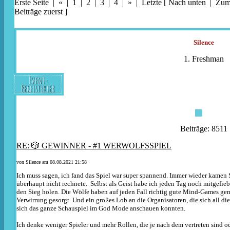
Erste Seite
|
«
|
1
| 2 |
3
|
4
|
»
|
Letzte
[
Nach unten
|
Zum 
Beiträge zuerst
]
Silence
1. Freshman
Event-
Begeisterter
Beiträge: 8511
RE: 🎲 GEWINNER - #1 WERWOLFSSPIEL
von
Silence
am 08.08.2021 21:58
Ich muss sagen, ich fand das Spiel war super spannend. Immer wieder kamen 
überhaupt nicht rechnete.
Selbst als Geist habe ich jeden Tag noch mitgefiebe
den Sieg holen. Die Wölfe haben auf jeden Fall richtig gute Mind-Games ge
Verwirrung gesorgt. Und ein großes Lob an die Organisatoren, die sich all 
sich das ganze Schauspiel im God Mode anschauen konnten.
Ich denke weniger Spieler und mehr Rollen, die je nach dem vertreten sind od