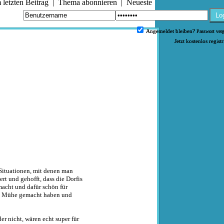
letzten Beitrag
|
Thema abonnieren
|
Neueste
Lo
Angemeldet bleiben?
Passwort ver
Jetzt kostenlos regist
Situationen, mit denen man
rt und gehofft, dass die Dorfis
macht und dafür schön für
die Mühe gemacht haben und
er nicht, wären echt super für