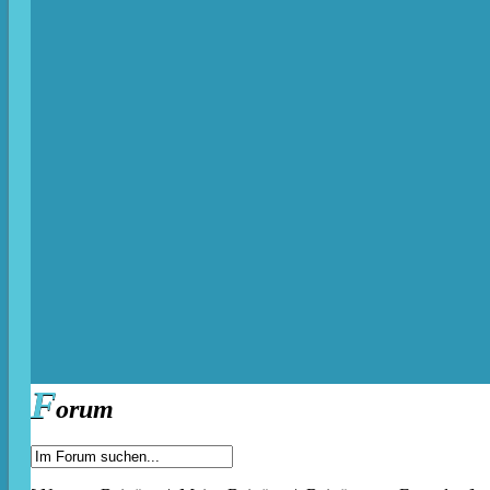
F
orum