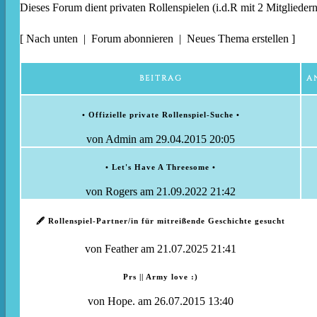
Dieses Forum dient privaten Rollenspielen (i.d.R mit 2 Mitgliedern
[
Nach unten
|
Forum abonnieren
|
Neues Thema erstellen
]
BEITRAG
A
• Offizielle private Rollenspiel-Suche •
von
Admin
am 29.04.2015 20:05
• Let's Have A Threesome •
von
Rogers
am 21.09.2022 21:42
🖋️ Rollenspiel-Partner/in für mitreißende Geschichte gesucht
von
Feather
am 21.07.2025 21:41
Prs || Army love :)
von
Hope.
am 26.07.2015 13:40