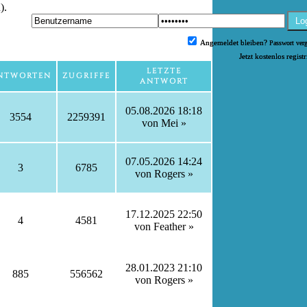
).
Lo
Angemeldet bleiben?
Passwort ver
Jetzt kostenlos regist
LETZTE
NTWORTEN
ZUGRIFFE
ANTWORT
05.08.2026 18:18
3554
2259391
von
Mei
»
07.05.2026 14:24
3
6785
von
Rogers
»
17.12.2025 22:50
4
4581
von
Feather
»
28.01.2023 21:10
885
556562
von
Rogers
»