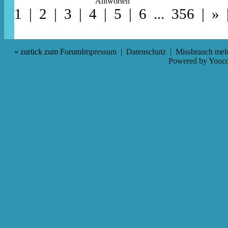
Antworten
1 |
2
|
3
|
4
|
5
|
6
...
356
|
»
« zurück zum Forum
Impressum
|
Datenschutz
|
Missbrauch mel
Powered by
Yooco