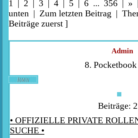
1 |
2
|
3
|
4
|
5
|
6
...
356
|
»
unten
|
Zum letzten Beitrag
|
The
Beiträge zuerst
]
Admin
8. Pocketbook 
Admin
Beiträge: 
• OFFIZIELLE PRIVATE ROLLE
SUCHE •