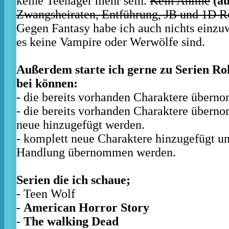
keine Teenager mehr sein.
Kein Anime
(a
Zwangsheiraten, Entführung, JB und 1D R
Gegen Fantasy habe ich auch nichts einzu
es keine Vampire oder Werwölfe sind.
Außerdem starte ich gerne zu Serien Rol
bei können:
- die bereits vorhanden Charaktere über
- die bereits vorhanden Charaktere über
neue hinzugefügt werden.
- komplett neue Charaktere hinzugefügt un
Handlung übernommen werden.
Serien die ich schaue;
- Teen Wolf
-
American Horror Story
-
The walking Dead