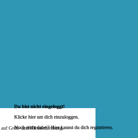
Du bist nicht eingeloggt!
Klicke hier um dich
einzuloggen
.
Noch nicht dabei? Hier kannst du dich
registrieren
.
e auf Groß- und Kleinschreibung.