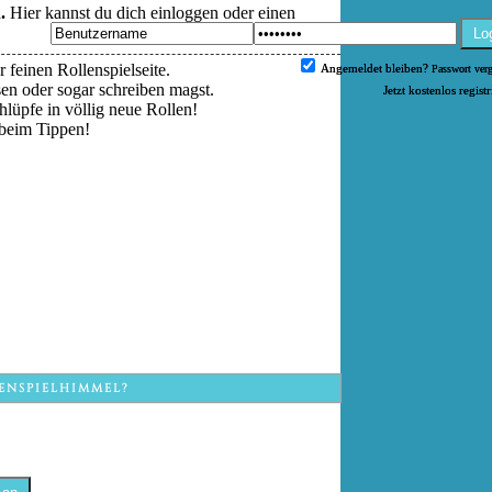
.
Hier kannst du dich einloggen oder einen
Lo
 feinen Rollenspielseite.
Angemeldet bleiben?
Passwort ver
esen oder sogar schreiben magst.
Jetzt kostenlos regist
hlüpfe in völlig neue Rollen!
beim Tippen!
ENSPIELHIMMEL?