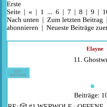
Erste
Seite
|
«
|
1
...
6
|
7
| 8 |
9
|
1
Nach unten
|
Zum letzten Beitrag
abonnieren
|
Neueste Beiträge zuer
Elayne
11. Ghostwr
Event-
Begeisterter
Beiträge: 1
RE: 🎲 #1 WERWOLF - OFFENE