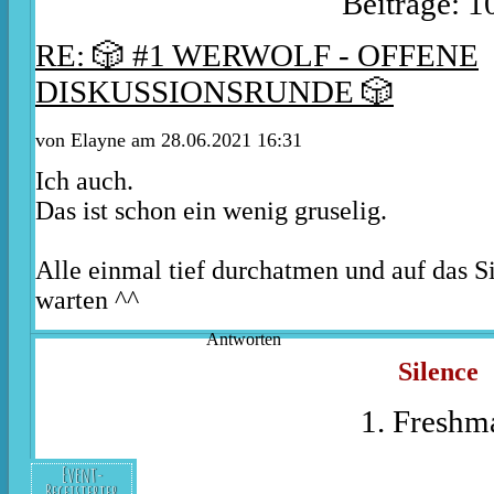
Beiträge: 1
RE: 🎲 #1 WERWOLF - OFFENE
DISKUSSIONSRUNDE 🎲
von
Elayne
am 28.06.2021 16:31
Ich auch.
Das ist schon ein wenig gruselig.
Alle einmal tief durchatmen und auf das S
warten ^^
Antworten
Silence
1. Freshm
Event-
Begeisterter