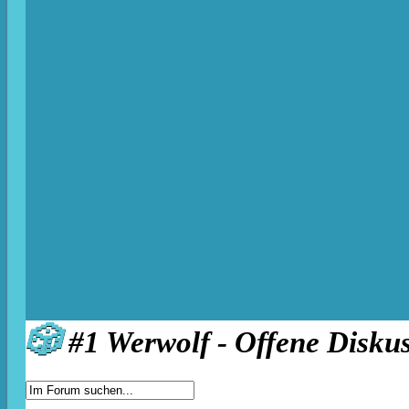
🎲
#1 Werwolf - Offene Disku