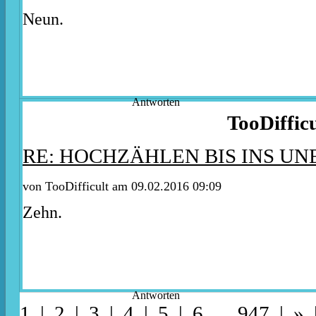
Neun.
Antworten
TooDifficu
RE: HOCHZÄHLEN BIS INS U
von TooDifficult am 09.02.2016 09:09
Zehn.
Antworten
1 |
2
|
3
|
4
|
5
|
6
...
947
|
»