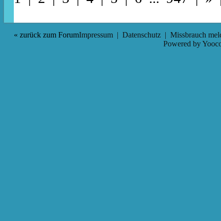
« zurück zum Forum
Impressum
|
Datenschutz
|
Missbrauch mel
Powered by
Yooco