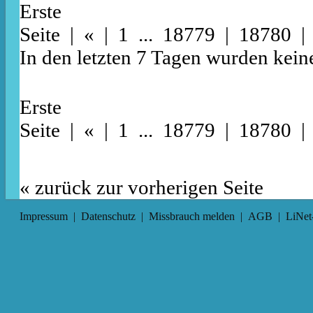
Erste
Seite
|
«
|
1
...
18779
|
18780
In den letzten 7 Tagen wurden kein
Erste
Seite
|
«
|
1
...
18779
|
18780
« zurück zur vorherigen Seite
Impressum
|
Datenschutz
|
Missbrauch melden
|
AGB
|
LiNet