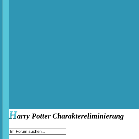
H
arry Potter Charaktereliminierung