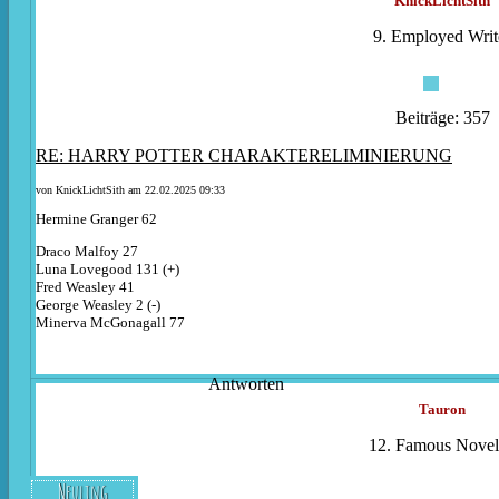
KnickLichtSith
9. Employed Writ
Beiträge: 357
RE: HARRY POTTER CHARAKTERELIMINIERUNG
von
KnickLichtSith
am 22.02.2025 09:33
Hermine Granger 62
Draco Malfoy 27
Luna Lovegood 131 (+)
Fred Weasley 41
George Weasley 2 (-)
Minerva McGonagall 77
Antworten
Tauron
12. Famous Noveli
Neuling