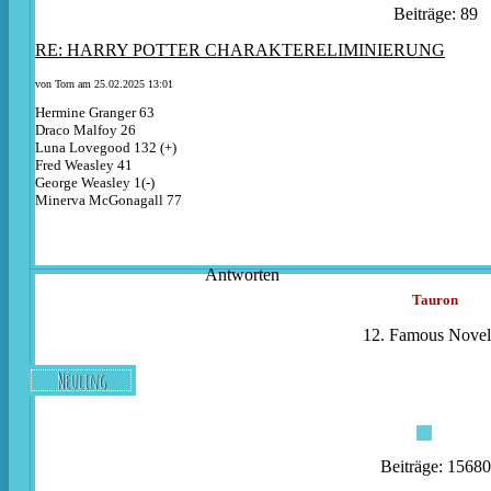
Beiträge: 89
RE: HARRY POTTER CHARAKTERELIMINIERUNG
von
Torn
am 25.02.2025 13:01
Hermine Granger 63
Draco Malfoy 26
Luna Lovegood 132 (+)
Fred Weasley 41
George Weasley 1(-)
Minerva McGonagall 77
Antworten
Tauron
12. Famous Noveli
Neuling
Beiträge: 15680