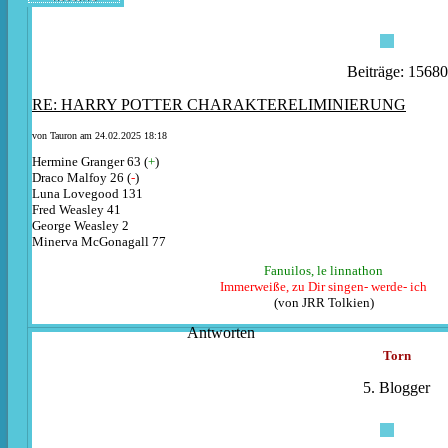
Beiträge: 15680
RE: HARRY POTTER CHARAKTERELIMINIERUNG
von
Tauron
am 24.02.2025 18:18
Hermine Granger 63 (
+
)
Draco Malfoy 26 (
-
)
Luna Lovegood 131
Fred Weasley 41
George Weasley 2
Minerva McGonagall 77
Fanuilos, le linnathon
Immerweiße, zu Dir singen- werde- ich
(von JRR Tolkien)
Antworten
Torn
5. Blogger