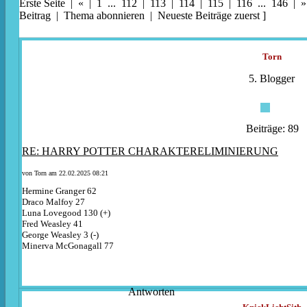
Erste Seite
|
«
|
1
...
112
|
113
| 114 |
115
|
116
...
146
|
»
Beitrag
|
Thema abonnieren
|
Neueste Beiträge zuerst
]
Torn
5. Blogger
Beiträge: 89
RE: HARRY POTTER CHARAKTERELIMINIERUNG
von
Torn
am 22.02.2025 08:21
Hermine Granger 62
Draco Malfoy 27
Luna Lovegood 130 (+)
Fred Weasley 41
George Weasley 3 (-)
Minerva McGonagall 77
Antworten