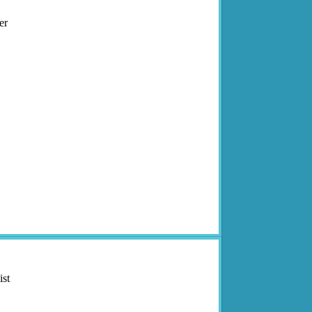
er
st