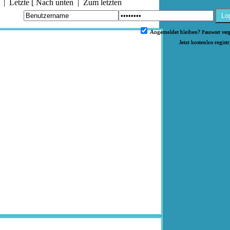
|
Letzte
[
Nach unten
|
Zum letzten
Lo
Angemeldet bleiben?
Passwort ver
Jetzt kostenlos regist