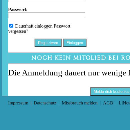
Passwort:
Dauerhaft einloggen
Passwort
vergessen?
NOCH KEIN MITGLIED BEI R
Die Anmeldung dauert nur wenige 
Melde dich kostenlos
Impressum
|
Datenschutz
|
Missbrauch melden
|
AGB
|
LiNet