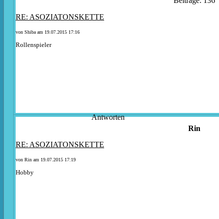
Beiträge: 136
RE: ASOZIATONSKETTE
von
Shiba
am 19.07.2015 17:16
Rollenspieler
Antworten
Rin
RE: ASOZIATONSKETTE
von Rin am 19.07.2015 17:19
Hobby