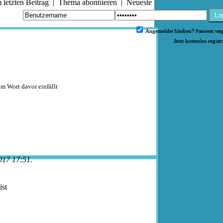
letzten Beitrag
|
Thema abonnieren
|
Neueste
Lo
Angemeldet bleiben?
Passwort ver
Jetzt kostenlos regist
um Wort davor einfällt
017 17:51.
st