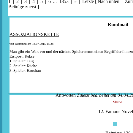
1 |
2
|
3
|
4
|
5
|
6
...
1853
|
»
|
Letzte
[
Nach unten
|
Zum 
Beiträge zuerst
]
Rundmail
ASSOZIATIONSKETTE
von Rundmail am 18.07.2015 15:38
Man gibt ein Wort vor und der nächste Spieler nennt einen Begriff der ihm z
Erstpost: Kekse
1. Spieler: Teig
2. Spieler: Küche
3. Spieler: Hausfrau
Antworten
Zuletzt bearbeitet am 04.04.2
Shiba
12. Famous Noveli