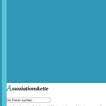
A
ssoziationskette