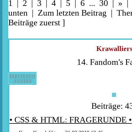
1 |
2
|
3
|
4
|
5
|
6
...
30
|
»
unten
|
Zum letzten Beitrag
|
The
Beiträge zuerst
]
Krawalliers.
14. Fandom's Fa
Ambitionierter
Teilnehmer
Beiträge: 4
• CSS & HTML: FRAGERUNDE •