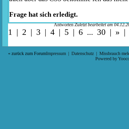
Frage hat sich erledigt.
Antworten
Zuletzt bearbeitet am 04.12.2
1 |
2
|
3
|
4
|
5
|
6
...
30
|
»
« zurück zum Forum
Impressum
|
Datenschutz
|
Missbrauch mel
Powered by
Yooco