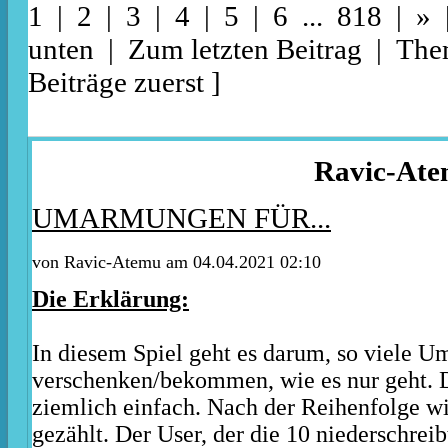
1 |
2
|
3
|
4
|
5
|
6
...
818
|
»
unten
|
Zum letzten Beitrag
|
The
Beiträge zuerst
]
Ravic-At
UMARMUNGEN FÜR...
von Ravic-Atemu am 04.04.2021 02:10
Die Erklärung:
In diesem Spiel geht es darum, so viele 
verschenken/bekommen, wie es nur geht. 
ziemlich einfach. Nach der Reihenfolge w
gezählt. Der User, der die 10 niederschreibt