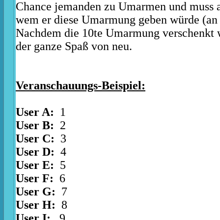
Chance jemanden zu Umarmen und muss a
wem er diese Umarmung geben würde (an 
Nachdem die 10te Umarmung verschenkt w
der ganze Spaß von neu.
Veranschauungs-Beispiel:
User A:
1
User B:
2
User C:
3
User D:
4
User E:
5
User F:
6
User G:
7
User H:
8
User I:
9