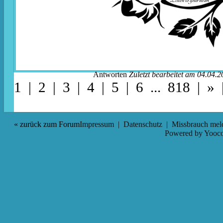
Antworten
Zuletzt bearbeitet am 04.04.2
1 |
2
|
3
|
4
|
5
|
6
...
818
|
»
« zurück zum Forum
Impressum
|
Datenschutz
|
Missbrauch mel
Powered by
Yooco