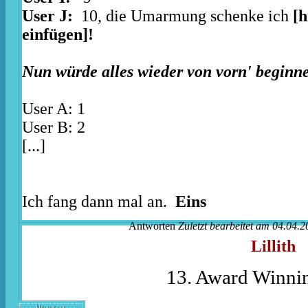
User J:
10, die Umarmung schenke ich
[
einfügen]!
Nun würde alles wieder von vorn' beginn
User A: 1
User B: 2
[...]
Ich fang dann mal an.
Eins
Antworten
Zuletzt bearbeitet am 04.04.2
Lillith
13. Award Winnin