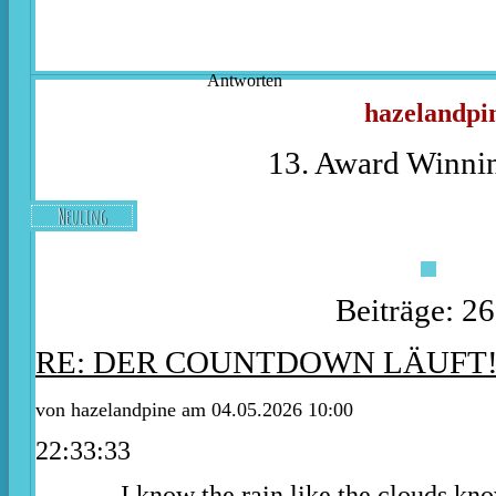
Antworten
hazelandpi
13. Award Winnin
Neuling
Beiträge: 2
RE: DER COUNTDOWN LÄUFT
von
hazelandpine
am 04.05.2026 10:00
22:33:33
I know the rain like the clouds kn