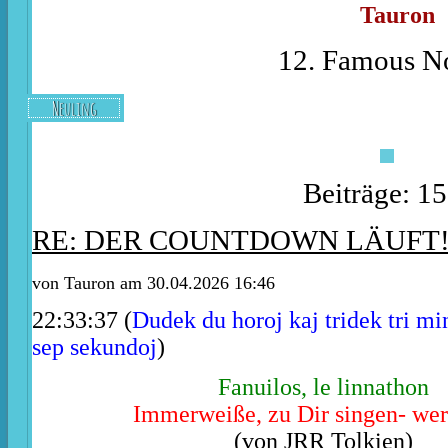
Tauron
12. Famous No
Neuling
Beiträge: 1
RE: DER COUNTDOWN LÄUFT
von
Tauron
am 30.04.2026 16:46
22:33:37 (
Dudek du horoj kaj tridek tri min
sep sekundoj
)
Fanuilos, le linnathon
Immerweiße, zu Dir singen- wer
(von JRR Tolkien)