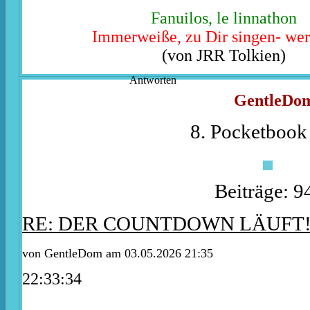
Fanuilos, le linnathon
Immerweiße, zu Dir singen- wer
(von JRR Tolkien)
Antworten
GentleDo
8. Pocketbook 
Beiträge: 9
RE: DER COUNTDOWN LÄUFT
von
GentleDom
am 03.05.2026 21:35
22:33:34