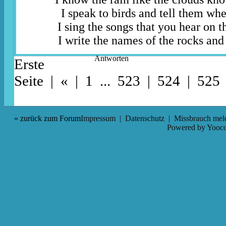
I speak to birds and tell them whe
I sing the songs that you hear on t
I write the names of the rocks and 
Antworten
Erste
Seite
|
«
|
1
...
523
|
524
| 525
« zurück zum Forum
Impressum
|
Datenschutz
|
Missbrauch mel
Powered by
Yooco