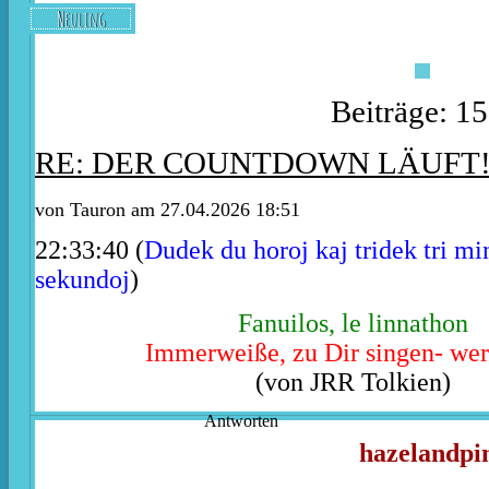
Neuling
Beiträge: 1
RE: DER COUNTDOWN LÄUFT
von
Tauron
am 27.04.2026 18:51
22:33:40 (
Dudek du horoj kaj tridek tri mi
sekundoj
)
Fanuilos, le linnathon
Immerweiße, zu Dir singen- wer
(von JRR Tolkien)
Antworten
hazelandpi