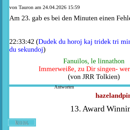
von
Tauron
am 24.04.2026 15:59
Am 23. gab es bei den Minuten einen Fehl
22:33:42 (
Dudek du horoj kaj tridek tri mi
du sekundoj
)
Fanuilos, le linnathon
Immerweiße, zu Dir singen- wer
(von JRR Tolkien)
Antworten
hazelandpi
13. Award Winnin
Neuling