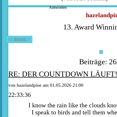
Antworten
hazelandpi
13. Award Winnin
Neuling
Beiträge: 2
RE: DER COUNTDOWN LÄUFT
von
hazelandpine
am 01.05.2026 21:00
22:33:36
I know the rain like the clouds kn
I speak to birds and tell them whe