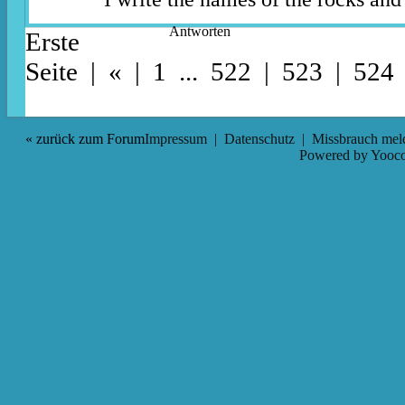
Antworten
Erste
Seite
|
«
|
1
...
522
|
523
| 524
« zurück zum Forum
Impressum
|
Datenschutz
|
Missbrauch mel
Powered by
Yooco