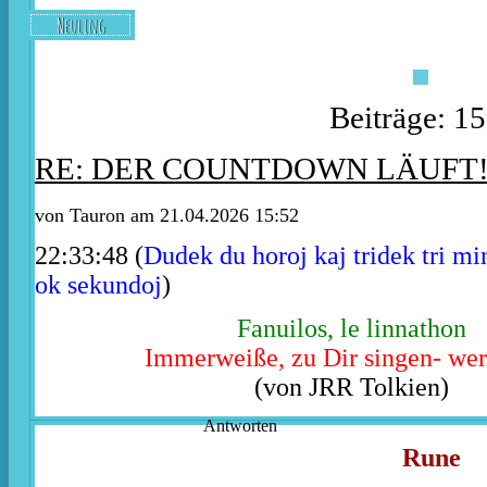
Neuling
Beiträge: 1
RE: DER COUNTDOWN LÄUFT
von
Tauron
am 21.04.2026 15:52
22:33:48 (
Dudek du horoj kaj tridek tri mi
ok sekundoj
)
Fanuilos, le linnathon
Immerweiße, zu Dir singen- wer
(von JRR Tolkien)
Antworten
Rune