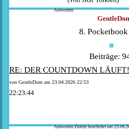
Antworten
GentleDo
8. Pocketbook 
Beiträge: 9
RE: DER COUNTDOWN LÄUFT
von
GentleDom
am 23.04.2026 22:53
22:23:44
Antworten
Zuletzt bearbeitet am 23.04.2