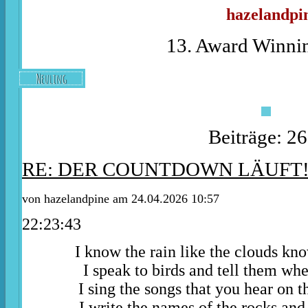
hazelandpi
13. Award Winnin
Neuling
Beiträge: 2
RE: DER COUNTDOWN LÄUFT
von
hazelandpine
am 24.04.2026 10:57
22:23:43
I know the rain like the clouds kn
I speak to birds and tell them whe
I sing the songs that you hear on t
I write the names of the rocks and 