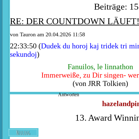
Beiträge: 1
RE: DER COUNTDOWN LÄUFT
von
Tauron
am 20.04.2026 11:58
22:33:50 (
Dudek du horoj kaj tridek tri mi
sekundoj
)
Fanuilos, le linnathon
Immerweiße, zu Dir singen- wer
(von JRR Tolkien)
Antworten
hazelandpi
13. Award Winnin
Neuling