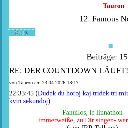
Tauron
12. Famous No
Neuling
Beiträge: 1
RE: DER COUNTDOWN LÄUFT
von
Tauron
am 23.04.2026 18:17
22:33:45 (
Dudek du horoj kaj tridek tri mi
kvin sekundoj
)
Fanuilos, le linnathon
Immerweiße, zu Dir singen- wer
(von JRR Tolkien)