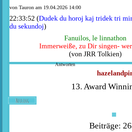
von
Tauron
am 19.04.2026 14:00
22:33:52 (
Dudek du horoj kaj tridek tri mi
du sekundoj
)
Fanuilos, le linnathon
Immerweiße, zu Dir singen- wer
(von JRR Tolkien)
Antworten
hazelandpi
13. Award Winnin
Neuling
Beiträge: 2