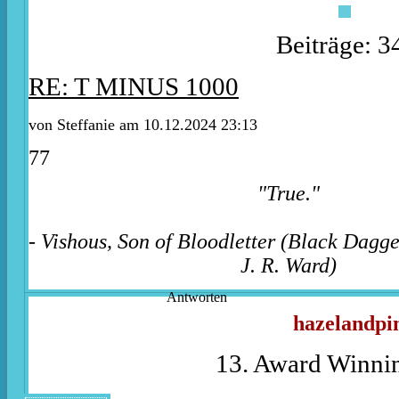
Beiträge: 3
RE: T MINUS 1000
von
Steffanie
am 10.12.2024 23:13
77
"True."
- Vishous, Son of Bloodletter (Black Dagg
J. R. Ward)
Antworten
hazelandpi
13. Award Winnin