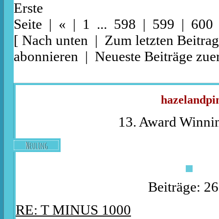
Erste
Seite
|
«
|
1
...
598
|
599
| 600
[
Nach unten
|
Zum letzten Beitrag
abonnieren
|
Neueste Beiträge zuer
hazelandpi
13. Award Winnin
Neuling
Beiträge: 2
RE: T MINUS 1000