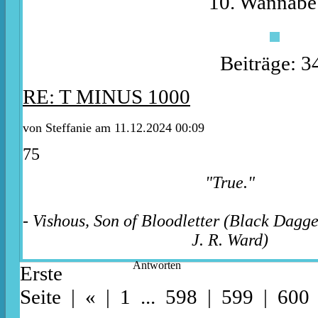
10. Wannabe
Beiträge: 3
RE: T MINUS 1000
von
Steffanie
am 11.12.2024 00:09
75
"True."
- Vishous, Son of Bloodletter (Black Dagg
J. R. Ward)
Antworten
Erste
Seite
|
«
|
1
...
598
|
599
| 600