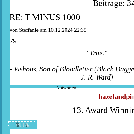
Beiträge: 3
RE: T MINUS 1000
von
Steffanie
am 10.12.2024 22:35
79
"True."
- Vishous, Son of Bloodletter (Black Dagg
J. R. Ward)
Antworten
hazelandpi
13. Award Winnin
Neuling