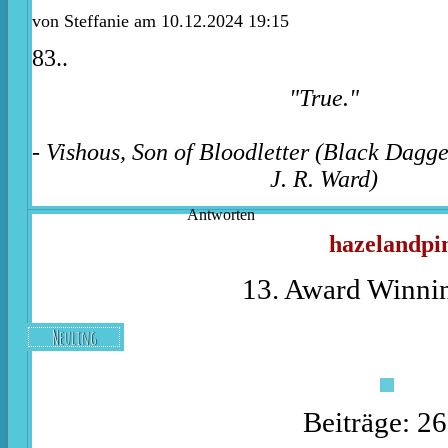
von
Steffanie
am 10.12.2024 19:15
83..
"True."
- Vishous, Son of Bloodletter (Black Dagg
J. R. Ward)
Antworten
hazelandpi
13. Award Winnin
Neuling
Beiträge: 2