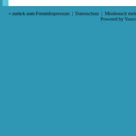
« zurück zum Forum
Impressum
|
Datenschutz
|
Missbrauch mel
Powered by
Yooco