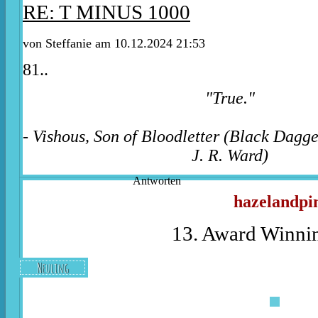
RE: T MINUS 1000
von
Steffanie
am 10.12.2024 21:53
81..
"True."
- Vishous, Son of Bloodletter (Black Dagg
J. R. Ward)
Antworten
hazelandpi
13. Award Winnin
Neuling