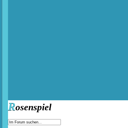
R
osenspiel