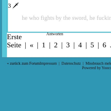
3 🗡
he who fights by the sword, he fuckin
Antworten
Erste
Seite
|
«
|
1
|
2
| 3 |
4
|
5
|
6
.
« zurück zum Forum
Impressum
|
Datenschutz
|
Missbrauch mel
Powered by
Yooco