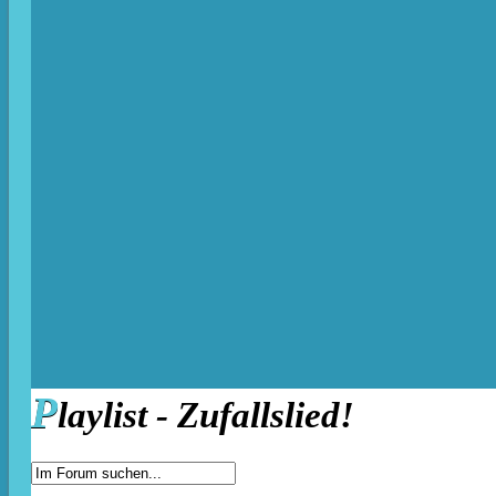
P
laylist - Zufallslied!