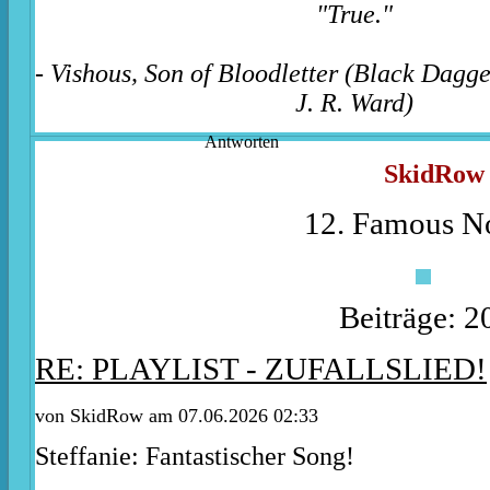
"True."
- Vishous, Son of Bloodletter (Black Dagg
J. R. Ward)
Antworten
SkidRow
12. Famous No
Beiträge: 2
RE: PLAYLIST - ZUFALLSLIED!
von
SkidRow
am 07.06.2026 02:33
Steffanie
: Fantastischer Song!