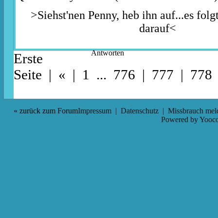
>Siehst'nen Penny, heb ihn auf...es folg
darauf<
Antworten
Erste
Seite
|
«
|
1
...
776
|
777
| 778
« zurück zum Forum
Impressum
|
Datenschutz
|
Missbrauch mel
Powered by
Yooco