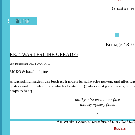
11. Ghostwriter
Neuling
Beiträge: 5810
RE: # WAS LEST IHR GERADE?
von
Rogers
am 30.04.2026 06:57
SICKO
&
hazelandpine
ja was soll ich sagen, das buch ist fr nichts für schwache nerven, und alles w
epstein and rich white men who feel entitled :))) aber es ist gleichzeitig auch
props to her :(
until you're used to my face
and my mystery fades
x
Antworten
Zuletzt bearbeitet am 30.04.2
Rogers