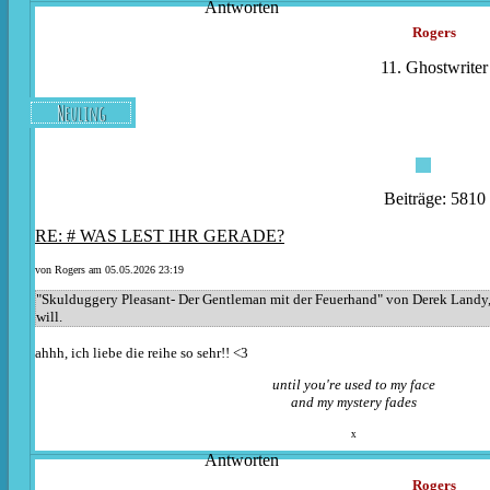
Antworten
Rogers
11. Ghostwriter
Neuling
Beiträge: 5810
RE: # WAS LEST IHR GERADE?
von
Rogers
am 05.05.2026 23:19
"Skulduggery Pleasant- Der Gentleman mit der Feuerhand" von Derek Landy, 
will.
ahhh, ich liebe die reihe so sehr!! <3
until you're used to my face
and my mystery fades
x
Antworten
Rogers