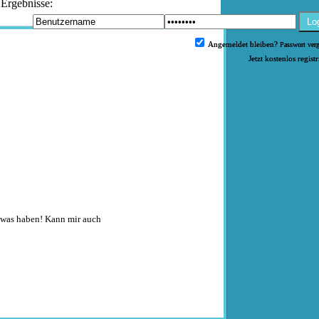
 Ergebnisse:
Lo
Angemeldet bleiben?
Passwort ver
Jetzt kostenlos regist
 sowas haben! Kann mir auch