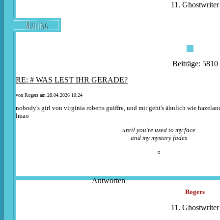
11. Ghostwriter
Neuling
Beiträge: 5810
RE: # WAS LEST IHR GERADE?
von
Rogers
am 28.04.2026 10:24
nobody's girl von virginia roberts guiffre, und mir geht's ähnlich wie hazela
lmao
until you're used to my face
and my mystery fades
x
Antworten
Rogers
11. Ghostwriter