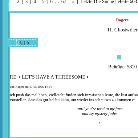
1 |
2
|
3
|
4
|
5
|
6
...
67
|
»
|
Letzte
Die Suche lieferte 663
Rogers
11. Ghostwriter
Neuling
Beiträge: 5810
RE: • LET'S HAVE A THREESOME •
von
Rogers
am 07.05.2026 14:24
ich push das mal hoch, vielleicht finden sich inzwischen leute, die lust auf
vorstellen, dass das gut helfen kann, um wieder ins schreiben zu kommen c:
until you're used to my face
and my mystery fades
x