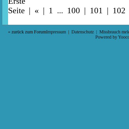
Erste
Seite
|
«
|
1
...
100
|
101
| 102
« zurück zum Forum
Impressum
|
Datenschutz
|
Missbrauch mel
Powered by
Yooco