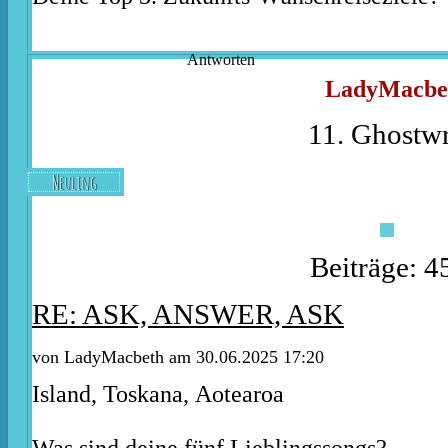
Antworten
LadyMacbe
11. Ghostwr
Neuling
Beiträge: 4
RE: ASK, ANSWER, ASK
von
LadyMacbeth
am 30.06.2025 17:20
Island, Toskana, Aotearoa