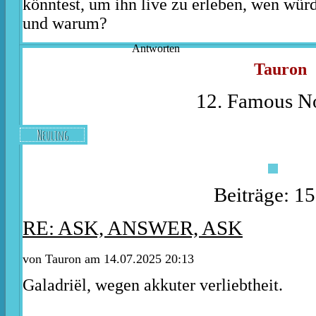
könntest, um ihn live zu erleben, wen wür
und warum?
Antworten
Tauron
12. Famous No
Neuling
Beiträge: 1
RE: ASK, ANSWER, ASK
von
Tauron
am 14.07.2025 20:13
Galadriël, wegen akkuter verliebtheit.