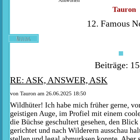
Antworten
Tauron
12. Famous No
Neuling
Beiträge: 1
RE: ASK, ANSWER, ASK
von
Tauron
am 26.06.2025 18:50
Wildhüter! Ich habe mich früher gerne, v
geistigen Auge, im Profiel mit einem cool
die Büchse geschultert gesehen, den Blick 
gerichtet und nach Wilderern ausschau halt
stellen und legal abmurksen konnte. Aber 