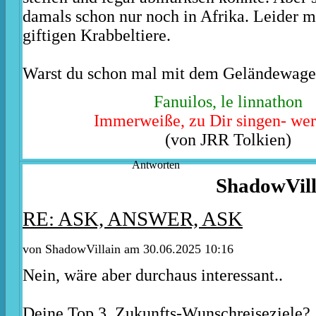
damals schon nur noch in Afrika. Leider m
giftigen Krabbeltiere.
Warst du schon mal mit dem Geländewage
Fanuilos, le linnathon
Immerweiße, zu Dir singen- wer
(von JRR Tolkien)
Antworten
ShadowVill
RE: ASK, ANSWER, ASK
von ShadowVillain am 30.06.2025 10:16
Nein, wäre aber durchaus interessant..
Deine Top 3. Zukunfts-Wunschreiseziele?