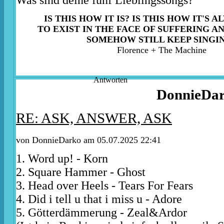
Was sind deine fünf Lieblingssongs?
IS THIS HOW IT IS? IS THIS HOW IT'S 
TO EXIST IN THE FACE OF SUFFERING A
SOMEHOW STILL KEEP SINGI
Florence + The Machine
Antworten
DonnieDa
RE: ASK, ANSWER, ASK
von DonnieDarko am 05.07.2025 22:41
1. Word up! - Korn
2. Square Hammer - Ghost
3. Head over Heels - Tears For Fears
4. Did i tell u that i miss u - Adore
5. Götterdämmerung - Zeal&Ardor