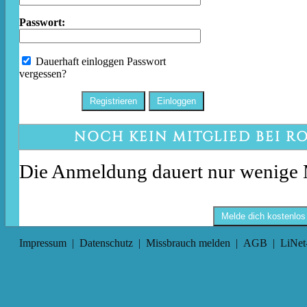
Passwort:
Dauerhaft einloggen
Passwort
vergessen?
NOCH KEIN MITGLIED BEI R
Die Anmeldung dauert nur wenige 
Melde dich kostenlos
Impressum
|
Datenschutz
|
Missbrauch melden
|
AGB
|
LiNet