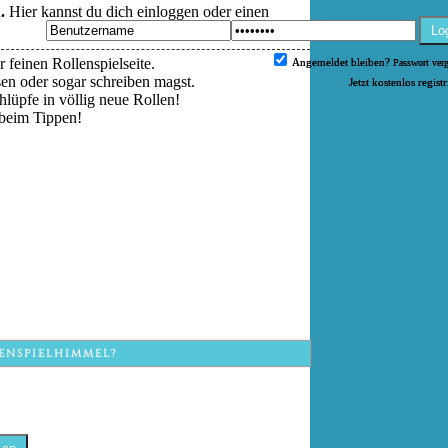
.
Hier kannst du dich einloggen oder einen
Lo
 feinen Rollenspielseite.
Angemeldet bleiben?
Passwort ver
esen oder sogar schreiben magst.
Jetzt kostenlos regist
hlüpfe in völlig neue Rollen!
beim Tippen!
ENSPIELHIMMEL?