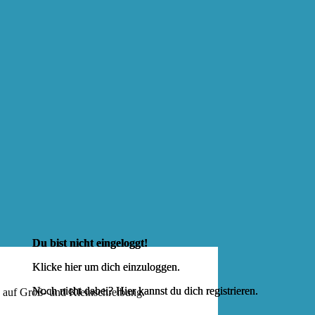
Du bist nicht eingeloggt!
Klicke hier um dich
einzuloggen
.
Noch nicht dabei? Hier kannst du dich
registrieren
.
e auf Groß- und Kleinschreibung.