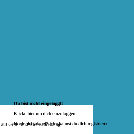
Du bist nicht eingeloggt!
Klicke hier um dich
einzuloggen
.
Noch nicht dabei? Hier kannst du dich
registrieren
.
e auf Groß- und Kleinschreibung.