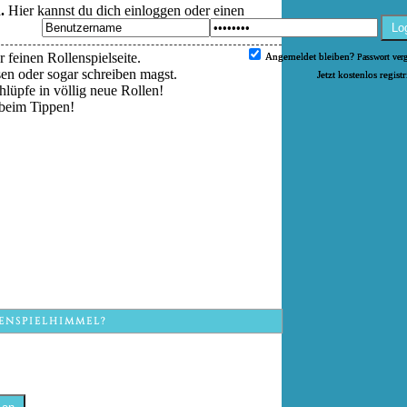
.
Hier kannst du dich einloggen oder einen
Lo
 feinen Rollenspielseite.
Angemeldet bleiben?
Passwort ver
esen oder sogar schreiben magst.
Jetzt kostenlos regist
hlüpfe in völlig neue Rollen!
beim Tippen!
ENSPIELHIMMEL?