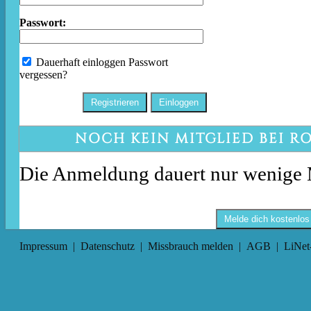
Passwort:
Dauerhaft einloggen
Passwort
vergessen?
NOCH KEIN MITGLIED BEI R
Die Anmeldung dauert nur wenige 
Melde dich kostenlos
Impressum
|
Datenschutz
|
Missbrauch melden
|
AGB
|
LiNet