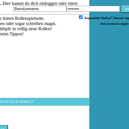
.
Hier kannst du dich einloggen oder einen
Lo
 feinen Rollenspielseite.
Angemeldet bleiben?
Passwort ver
esen oder sogar schreiben magst.
Jetzt kostenlos regist
hlüpfe in völlig neue Rollen!
beim Tippen!
ENSPIELHIMMEL?