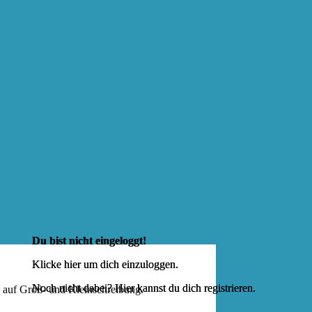
Du bist nicht eingeloggt!
Klicke hier um dich
einzuloggen
.
Noch nicht dabei? Hier kannst du dich
registrieren
.
e auf Groß- und Kleinschreibung.