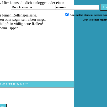
.
Hier kannst du dich einloggen oder einen
Lo
 feinen Rollenspielseite.
Angemeldet bleiben?
Passwort ver
esen oder sogar schreiben magst.
Jetzt kostenlos regist
hlüpfe in völlig neue Rollen!
beim Tippen!
ENSPIELHIMMEL?