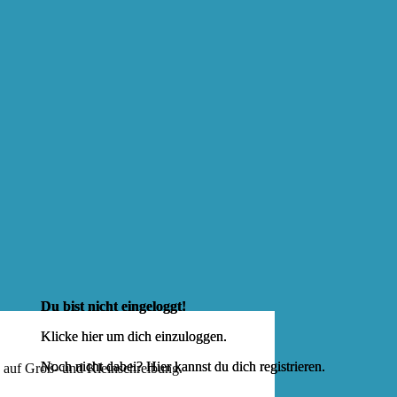
Du bist nicht eingeloggt!
Klicke hier um dich
einzuloggen
.
Noch nicht dabei? Hier kannst du dich
registrieren
.
e auf Groß- und Kleinschreibung.