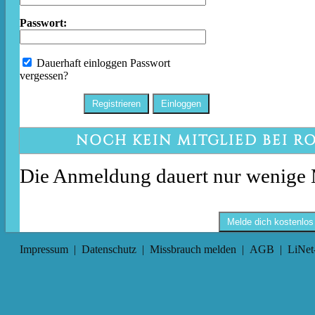
Passwort:
Dauerhaft einloggen
Passwort
vergessen?
NOCH KEIN MITGLIED BEI R
Die Anmeldung dauert nur wenige 
Melde dich kostenlos
Impressum
|
Datenschutz
|
Missbrauch melden
|
AGB
|
LiNet