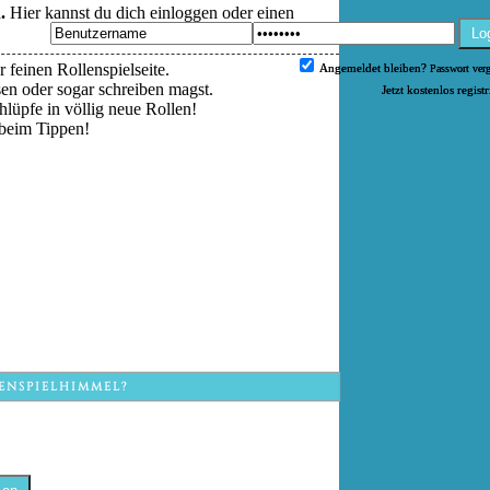
.
Hier kannst du dich einloggen oder einen
Lo
 feinen Rollenspielseite.
Angemeldet bleiben?
Passwort ver
esen oder sogar schreiben magst.
Jetzt kostenlos regist
hlüpfe in völlig neue Rollen!
beim Tippen!
ENSPIELHIMMEL?