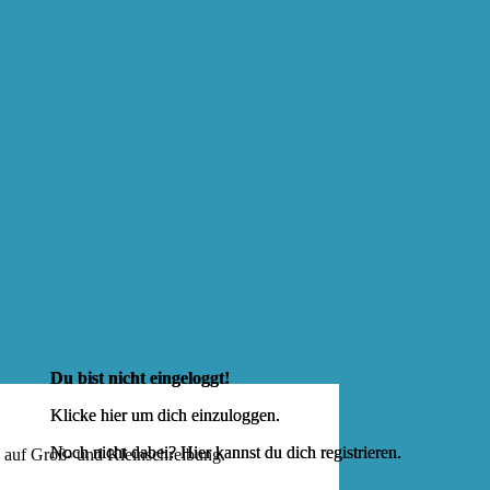
Du bist nicht eingeloggt!
Klicke hier um dich
einzuloggen
.
Noch nicht dabei? Hier kannst du dich
registrieren
.
e auf Groß- und Kleinschreibung.