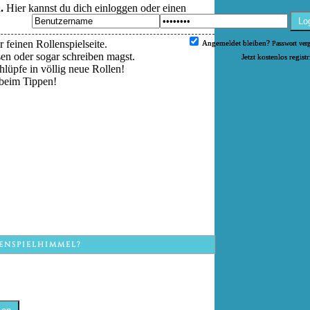
.
Hier kannst du dich einloggen oder einen
Lo
 feinen Rollenspielseite.
Angemeldet bleiben?
Passwort ver
esen oder sogar schreiben magst.
Jetzt kostenlos regist
hlüpfe in völlig neue Rollen!
beim Tippen!
ENSPIELHIMMEL?