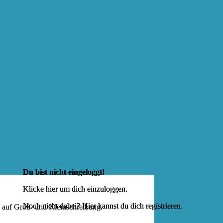
Du bist nicht eingeloggt!
Klicke hier um dich
einzuloggen
.
Noch nicht dabei? Hier kannst du dich
registrieren
.
e auf Groß- und Kleinschreibung.