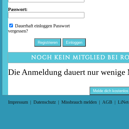
Passwort:
Dauerhaft einloggen
Passwort
vergessen?
NOCH KEIN MITGLIED BEI R
Die Anmeldung dauert nur wenige 
Melde dich kostenlos
Impressum
|
Datenschutz
|
Missbrauch melden
|
AGB
|
LiNet