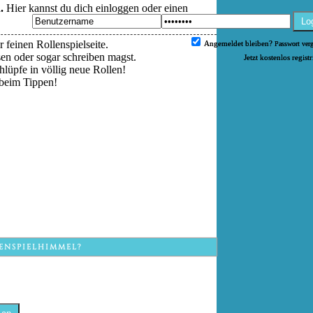
.
Hier kannst du dich einloggen oder einen
Lo
 feinen Rollenspielseite.
Angemeldet bleiben?
Passwort ver
esen oder sogar schreiben magst.
Jetzt kostenlos regist
hlüpfe in völlig neue Rollen!
beim Tippen!
ENSPIELHIMMEL?