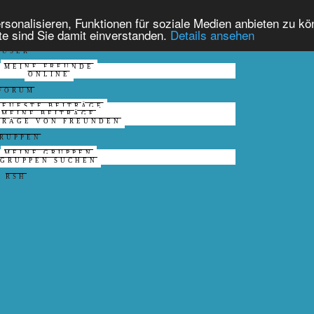
HOME
onalisieren, Funktionen für soziale Medien anbieten zu kön
PROFIL
te sind Sie damit einverstanden.
Details ansehen
MEIN PROFIL
USER
MEINE FREUNDE
ONLINE
FORUM
NEUESTE BEITRÄGE
MEINE BEITRÄGE
TRÄGE VON FREUNDEN
RUPPEN
MEINE GRUPPEN
GRUPPEN SUCHEN
RSH