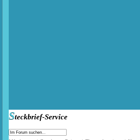
S
teckbrief-Service