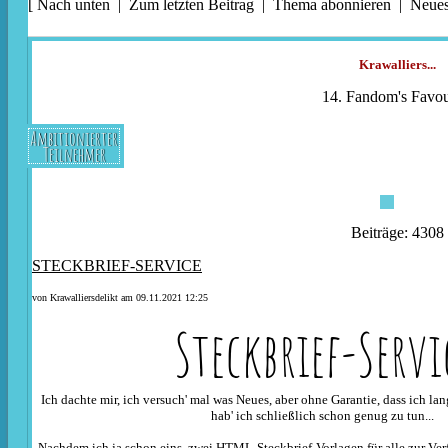
[
Nach unten
|
Zum letzten Beitrag
|
Thema abonnieren
|
Neues
Krawalliers...
14. Fandom's Favou
Ambitionierter
Teilnehmer
Beiträge: 4308
STECKBRIEF-SERVICE
von
Krawalliersdelikt
am 09.11.2021 12:25
Steckbrief-Servi
Ich dachte mir, ich versuch' mal was Neues, aber ohne Garantie, dass ich lang
hab' ich schließlich schon genug zu tun...
Nachdem ich ja schon eins, zwei
HTML-Steckbrief-Vorlagen
für alle zur Ver