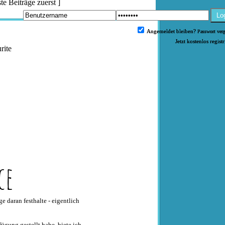
te Beiträge zuerst
]
Lo
Angemeldet bleiben?
Passwort ver
Jetzt kostenlos regist
rite
ce
e daran festhalte - eigentlich
fügung gestellt habe, biete ich