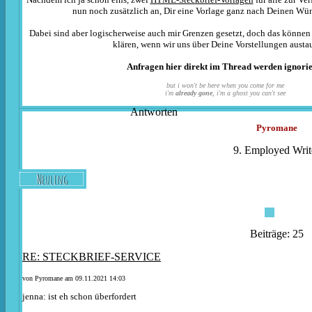
nun noch zusätzlich an, Dir eine Vorlage ganz nach Deinen Wün
Dabei sind aber logischerweise auch mir Grenzen gesetzt, doch das können
klären, wenn wir uns über Deine Vorstellungen austa
Anfragen hier direkt im Thread werden ignorie
but i won't be here when you come for me
i'm
already gone
, i'm a ghost you can't see
Antworten
Pyromane
9. Employed Writ
Neuling
Beiträge: 25
RE: STECKBRIEF-SERVICE
von
Pyromane
am 09.11.2021 14:03
jenna: ist eh schon überfordert