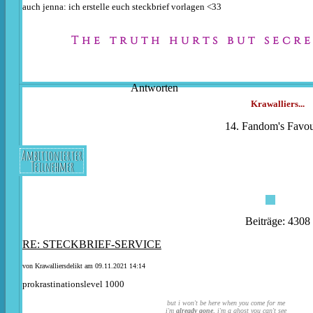
auch jenna: ich erstelle euch steckbrief vorlagen <33
The truth hurts but secre
Antworten
Krawalliers...
14. Fandom's Favou
Ambitionierter
Teilnehmer
Beiträge: 4308
RE: STECKBRIEF-SERVICE
von
Krawalliersdelikt
am 09.11.2021 14:14
prokrastinationslevel 1000
but i won't be here when you come for me
i'm
already gone
, i'm a ghost you can't see