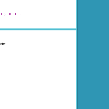
ts kill.
rite