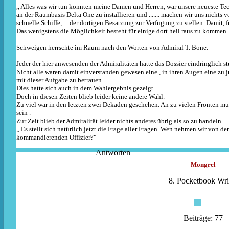
,, Alles was wir tun konnten meine Damen und Herren, war unsere neueste T
an der Raumbasis Delta One zu installieren und ....... machen wir uns nichts vo
schnelle Schiffe,.... der dortigen Besatzung zur Verfügung zu stellen. Damit, fü
Das wenigstens die Möglichkeit besteht für einige dort heil raus zu kommen 
Schweigen herrschte im Raum nach den Worten von Admiral T. Bone.
Jeder der hier anwesenden der Admiralitäten hatte das Dossier eindringlich st
Nicht alle waren damit einverstanden gewesen eine , in ihren Augen eine zu
mit dieser Aufgabe zu betrauen.
Dies hatte sich auch in dem Wahlergebnis gezeigt.
Doch in diesen Zeiten blieb leider keine andere Wahl.
Zu viel war in den letzten zwei Dekaden geschehen. An zu vielen Fronten mus
sein .
Zur Zeit blieb der Admiralität leider nichts anderes übrig als so zu handeln.
,, Es stellt sich natürlich jetzt die Frage aller Fragen. Wen nehmen wir von d
kommandierenden Offizier?"
Antworten
Mongrel
8. Pocketbook Wri
Beiträge: 77