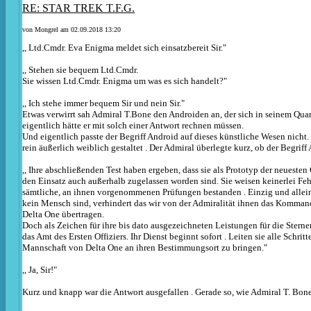
RE: STAR TREK T.F.G.
von
Mongrel
am 02.09.2018 13:20
,, Ltd.Cmdr. Eva Enigma meldet sich einsatzbereit Sir."
,, Stehen sie bequem Ltd.Cmdr.
Sie wissen Ltd.Cmdr. Enigma um was es sich handelt?"
,, Ich stehe immer bequem Sir und nein Sir."
Etwas verwirrt sah Admiral T.Bone den Androiden an, der sich in seinem Quar
eigentlich hätte er mit solch einer Antwort rechnen müssen.
Und eigentlich passte der Begriff Android auf dieses künstliche Wesen nicht. 
rein äußerlich weiblich gestaltet . Der Admiral überlegte kurz, ob der Begriff 
,, Ihre abschließenden Test haben ergeben, dass sie als Prototyp der neueste
den Einsatz auch außerhalb zugelassen worden sind. Sie weisen keinerlei Fe
sämtliche, an ihnen vorgenommenen Prüfungen bestanden . Einzig und allein 
kein Mensch sind, verhindert das wir von der Admiralität ihnen das Komman
Delta One übertragen.
Doch als Zeichen für ihre bis dato ausgezeichneten Leistungen für die Sternen
das Amt des Ersten Offiziers. Ihr Dienst beginnt sofort . Leiten sie alle Schrit
Mannschaft von Delta One an ihren Bestimmungsort zu bringen."
,, Ja, Sir!"
Kurz und knapp war die Antwort ausgefallen . Gerade so, wie Admiral T. Bone 