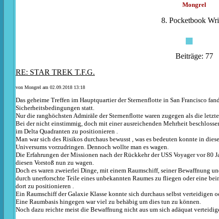
Mongrel
8. Pocketbook Wri
Beiträge: 77
RE: STAR TREK T.F.G.
von
Mongrel
am 02.09.2018 13:18
Das geheime Treffen im Hauptquartier der Sternenflotte in San Francisco fan
Sicherheitsbedingungen statt.
Nur die ranghöchsten Admiräle der Sternenflotte waren zugegen als die letzt
Bei der nicht einstimmig, doch mit einer ausreichenden Mehrheit beschlossen
im Delta Quadranten zu positionieren .
Man war sich des Risikos durchaus bewusst , was es bedeuten konnte in diese
Universums vorzudringen. Dennoch wollte man es wagen.
Die Erfahrungen der Missionen nach der Rückkehr der USS Voyager vor 80 J
diesen Vorstoß nun zu wagen.
Doch es waren zweierlei Dinge, mit einem Raumschiff, seiner Bewaffnung un
durch unerforschte Teile eines unbekannten Raumes zu fliegen oder eine be
dort zu positionieren .
Ein Raumschiff der Galaxie Klasse konnte sich durchaus selbst verteidigen od
Eine Raumbasis hingegen war viel zu behäbig um dies tun zu können.
Noch dazu reichte meist die Bewaffnung nicht aus um sich adäquat verteidi