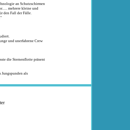
echnologie an Schutzschirmen
r...... mehrere kleine und
r den Fall der Fälle.
."
udiert.
 junge und unerfahrene Crew
ste die Sternenflotte präsent
en Jungspunden als
ter