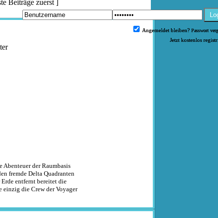
te Beiträge zuerst
]
Lo
Angemeldet bleiben?
Passwort ver
Jetzt kostenlos regist
ter
ie Abenteuer der Raumbasis
 den fremde Delta Quadranten
Erde entfernt bereitet die
 einzig die Crew der Voyager