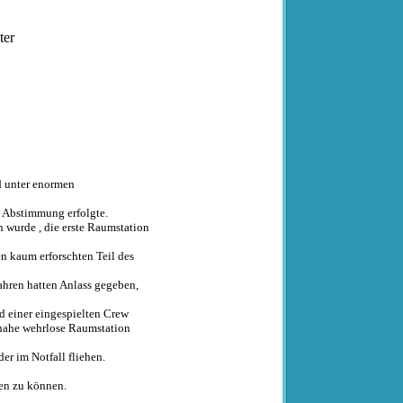
ter
d unter enormen
e Abstimmung erfolgte.
 wurde , die erste Raumstation
n kaum erforschten Teil des
ahren hatten Anlass gegeben,
d einer eingespielten Crew
inahe wehrlose Raumstation
er im Notfall fliehen.
gen zu können.