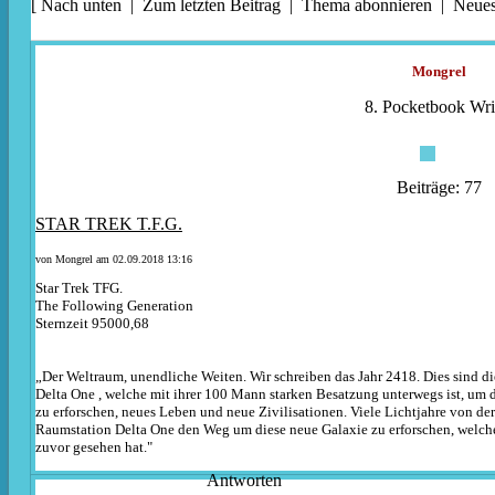
[
Nach unten
|
Zum letzten Beitrag
|
Thema abonnieren
|
Neues
Mongrel
8. Pocketbook Wri
Beiträge: 77
STAR TREK T.F.G.
von
Mongrel
am 02.09.2018 13:16
Star Trek TFG.
The Following Generation
Sternzeit 95000,68
„Der Weltraum, unendliche Weiten. Wir schreiben das Jahr 2418. Dies sind d
Delta One , welche mit ihrer 100 Mann starken Besatzung unterwegs ist, um
zu erforschen, neues Leben und neue Zivilisationen. Viele Lichtjahre von der 
Raumstation Delta One den Weg um diese neue Galaxie zu erforschen, welche
zuvor gesehen hat."
Antworten