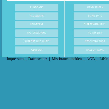
RUNDGANG
HANDLUNGEN
REGELWERK
BLIND-DATE
RSH-TEAM
TIPPGEWINNSPIEL
RPG-ERKLÄRUNG
TO-DO-LIST
SUPPORT UND HILFE
GESCHENKESHOP
GLOSSAR
HALL OF FAME
Impressum
|
Datenschutz
|
Missbrauch melden
|
AGB
|
LiNet