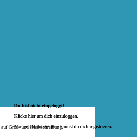
Du bist nicht eingeloggt!
Klicke hier um dich
einzuloggen
.
Noch nicht dabei? Hier kannst du dich
registrieren
.
e auf Groß- und Kleinschreibung.