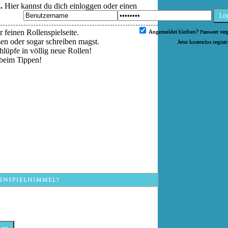
.
Hier kannst du dich einloggen oder einen
Lo
 feinen Rollenspielseite.
Angemeldet bleiben?
Passwort ver
esen oder sogar schreiben magst.
Jetzt kostenlos regist
hlüpfe in völlig neue Rollen!
beim Tippen!
ENSPIELHIMMEL?