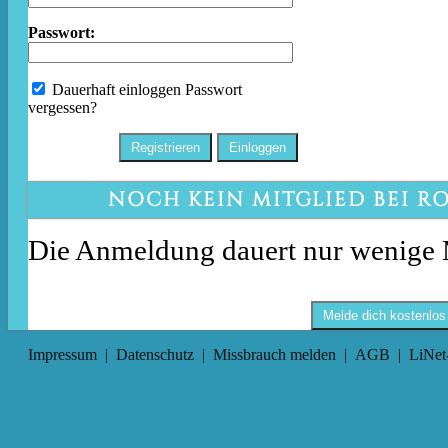
Passwort:
Dauerhaft einloggen
Passwort
vergessen?
NOCH KEIN MITGLIED BEI R
Die Anmeldung dauert nur wenige 
Melde dich kostenlos
Impressum
|
Datenschutz
|
Missbrauch melden
|
AGB
|
LiNet